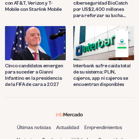
con AT&T, Verizon y T-
ciberseguridad BioCatch
Mobile con Starlink Mobile
por US$2,400 millones
para reforzar su lucha
contra el fraude
Cinco candidatos emergen
Interbank sufre caída total
para suceder a Gianni
de su sistema: PLIN,
Infantino en la presidencia
cajeros, app ni cajeros se
de la FIFA de cara a 2027
encuentran disponibles
Últimas noticias
Actualidad
Emprendimientos