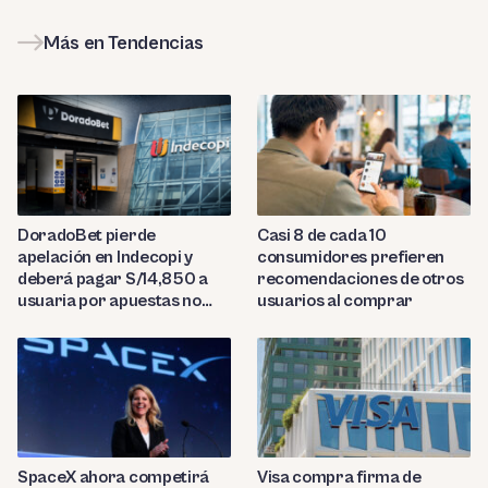
Más en Tendencias
DoradoBet pierde
Casi 8 de cada 10
apelación en Indecopi y
consumidores prefieren
deberá pagar S/14,850 a
recomendaciones de otros
usuaria por apuestas no
usuarios al comprar
reconocidas
SpaceX ahora competirá
Visa compra firma de