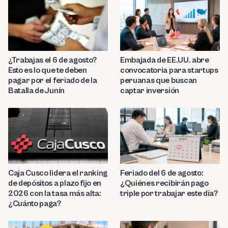
¿Trabajas el 6 de agosto?
Embajada de EE.UU. abre
Esto es lo que te deben
convocatoria para startups
pagar por el feriado de la
peruanas que buscan
Batalla de Junín
captar inversión
Caja Cusco lidera el ranking
Feriado del 6 de agosto:
de depósitos a plazo fijo en
¿Quiénes recibirán pago
2026 con la tasa más alta:
triple por trabajar este día?
¿Cuánto paga?