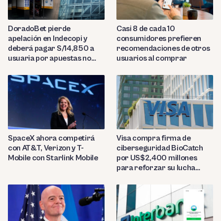
DoradoBet pierde
Casi 8 de cada 10
apelación en Indecopi y
consumidores prefieren
deberá pagar S/14,850 a
recomendaciones de otros
usuaria por apuestas no
usuarios al comprar
reconocidas
SpaceX ahora competirá
Visa compra firma de
con AT&T, Verizon y T-
ciberseguridad BioCatch
Mobile con Starlink Mobile
por US$2,400 millones
para reforzar su lucha
contra el fraude