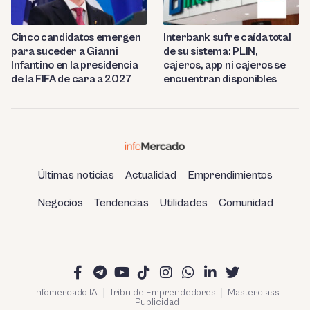
Cinco candidatos emergen
Interbank sufre caída total
para suceder a Gianni
de su sistema: PLIN,
Infantino en la presidencia
cajeros, app ni cajeros se
de la FIFA de cara a 2027
encuentran disponibles
Últimas noticias
Actualidad
Emprendimientos
Negocios
Tendencias
Utilidades
Comunidad
Infomercado IA
Tribu de Emprendedores
Masterclass
Publicidad