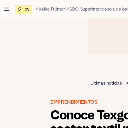
Saltar
Hoy
Keiko Fujimori
SBS- Superintendencia de b
al
contenido
Últimas noticias
EMPRENDIMIENTOS
Conoce Texgo