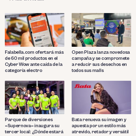
Falabella.com ofertará más
Open Plaza lanza novedosa
de 60 mil productos en el
campaña y se compromete
Cyber Wow ante caída de la
a reducir sus desechos en
categoría electro
todos sus malls
Parque de diversiones
Bata renueva su imagen y
«Supernova» inaugura su
apuesta por un estilo más
tercer local: ¿Dónde estará
atrevido, retador y versátil