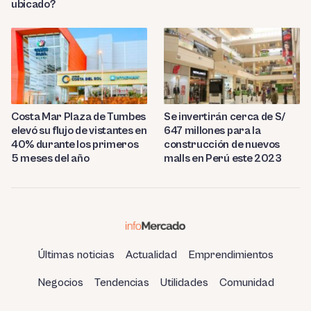
ubicado?
Costa Mar Plaza de Tumbes
Se invertirán cerca de S/
elevó su flujo de vistantes en
647 millones para la
40% durante los primeros
construcción de nuevos
5 meses del año
malls en Perú este 2023
Últimas noticias
Actualidad
Emprendimientos
Negocios
Tendencias
Utilidades
Comunidad