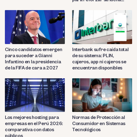
contra el fraude
Cinco candidatos emergen
Interbank sufre caída total
para suceder a Gianni
de su sistema: PLIN,
Infantino en la presidencia
cajeros, app ni cajeros se
de la FIFA de cara a 2027
encuentran disponibles
Los mejores hosting para
Normas de Protección al
empresas en el Perú 2026:
Consumidor en Sistemas
comparativa con datos
Tecnológicos
públicos