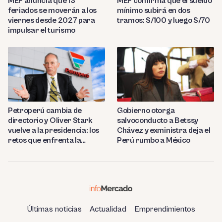
MEF anuncia que 13
MEF confirma que el sueldo
feriados se moverán a los
mínimo subirá en dos
viernes desde 2027 para
tramos: S/100 y luego S/70
impulsar el turismo
Petroperú cambia de
Gobierno otorga
directorio y Oliver Stark
salvoconducto a Betssy
vuelve a la presidencia: los
Chávez y exministra deja el
retos que enfrenta la
Perú rumbo a México
estatal
Últimas noticias
Actualidad
Emprendimientos