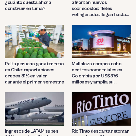
¿cuánto cuesta ahora
afrontan nuevos
construir en Lima?
sobrecostos: fletes
refrigerados llegan hasta
US$7,000 por contenedor
Palta peruana gana terreno
Mallplaza compra ocho
en Chile: exportaciones
centros comerciales en
crecen 81% en valor
Colombia por US$376
durante el primer semestre
millones y amplía su
presencia regional
Ingresos de LATAM suben
Rio Tinto descarta retomar