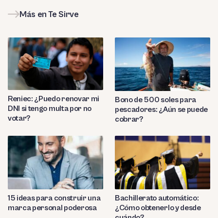
Más en Te Sirve
Reniec: ¿Puedo renovar mi
Bono de 500 soles para
DNI si tengo multa por no
pescadores: ¿Aún se puede
votar?
cobrar?
Bachillerato automático:
15 ideas para construir una
¿Cómo obtenerlo y desde
marca personal poderosa
cuándo?