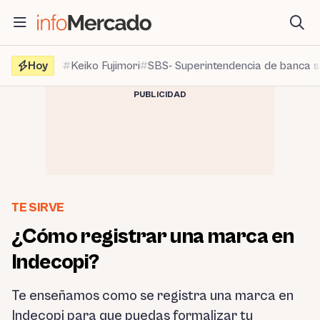
Saltar
al
contenido
Hoy
Keiko Fujimori
SBS- Superintendencia de banca 
PUBLICIDAD
TE SIRVE
¿Cómo registrar una marca en
Indecopi?
Te enseñamos como se registra una marca en
Indecopi para que puedas formalizar tu