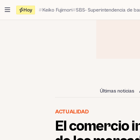
Saltar
Hoy
Keiko Fujimori
SBS- Superintendencia de b
al
contenido
Últimas noticias
ACTUALIDAD
El comercio i