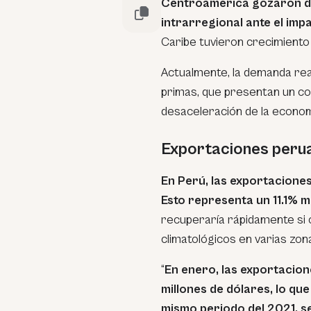
Centroamérica gozaron de
intrarregional ante el imp
Caribe tuvieron crecimiento
Actualmente, la demanda rea
primas, que presentan un com
desaceleración de la econom
Exportaciones peru
En Perú, las exportacione
Esto representa un 11.1% 
recuperaría rápidamente si
climatológicos en varias zona
“
En enero, las exportacio
millones de dólares, lo qu
mismo periodo del 2021, s