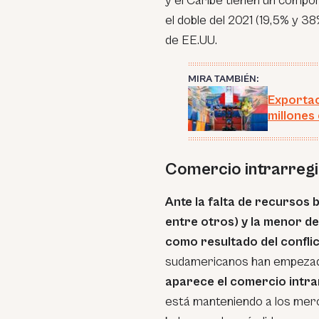
y el Caribe tienen un compor
el doble del 2021 (19,5% y 3
de EE.UU.
MIRA TAMBIÉN:
Exportac
millones
Comercio intrarregio
Ante la falta de recursos b
entre otros) y la menor 
como resultado del confl
sudamericanos han empeza
aparece el comercio intra
está manteniendo a los merc