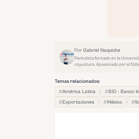
Por
Gabriel Naquiche
Periodista formado en la Universi
coyuntura. Apasionado por el fútbo
Temas relacionados:
América Latina
·
BID - Banco I
Exportaciones
·
México
·
S