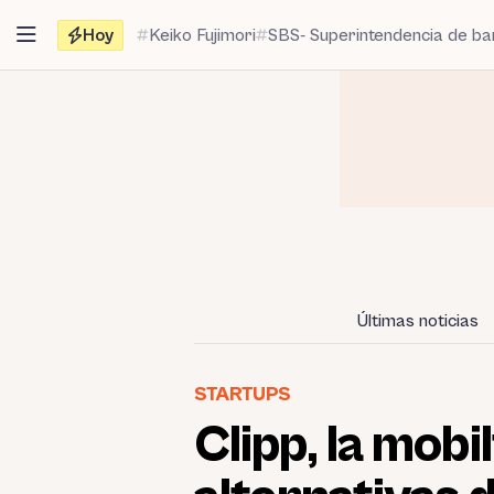
Saltar
Hoy
Keiko Fujimori
SBS- Superintendencia de b
al
contenido
Últimas noticias
STARTUPS
Clipp, la mob