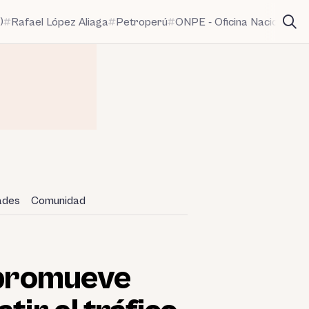
)
Rafael López Aliaga
Petroperú
ONPE - Oficina Nacional de
dades
Comunidad
e promueve