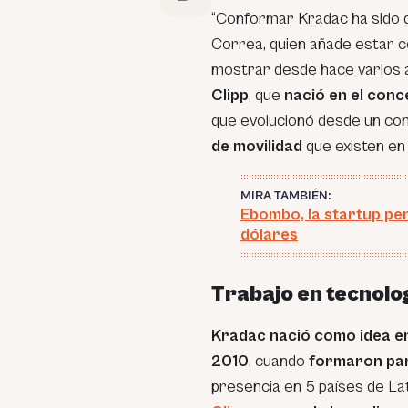
“Conformar Kradac ha sido du
Correa, quien añade estar c
mostrar desde hace varios 
Clipp
, que
nació en el conc
que evolucionó desde un co
de movilidad
que existen en 
MIRA TAMBIÉN:
Ebombo, la startup pe
dólares
Trabajo en tecnolo
Kradac nació como idea e
2010
, cuando
formaron part
presencia en 5 países de La