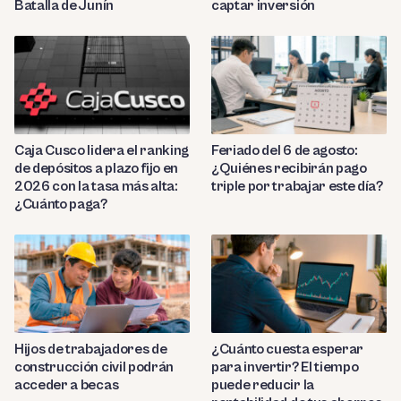
Batalla de Junín
captar inversión
Caja Cusco lidera el ranking
Feriado del 6 de agosto:
de depósitos a plazo fijo en
¿Quiénes recibirán pago
2026 con la tasa más alta:
triple por trabajar este día?
¿Cuánto paga?
Hijos de trabajadores de
¿Cuánto cuesta esperar
construcción civil podrán
para invertir? El tiempo
acceder a becas
puede reducir la