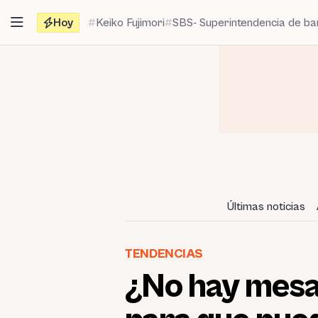
Saltar
Hoy
Keiko Fujimori
SBS- Superintendencia de b
al
contenido
Últimas noticias
TENDENCIAS
¿No hay mesas