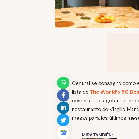
Central se consagró como el
lista de
The World’s 50 Be
comer allí se agotaron inme
restaurante de Virgilio Mar
mesas para los últimos mese
MIRA TAMBIÉN: