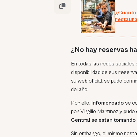
¿Cuánto 
restaura
¿No hay reservas ha
En todas las redes sociales s
disponibilidad de sus reserv
su web oficial, se pudo conf
del año.
Por ello,
Infomercado
se co
por Virgilio Martínez y pud
Central se están tomando
Sin embargo, el mismo rest