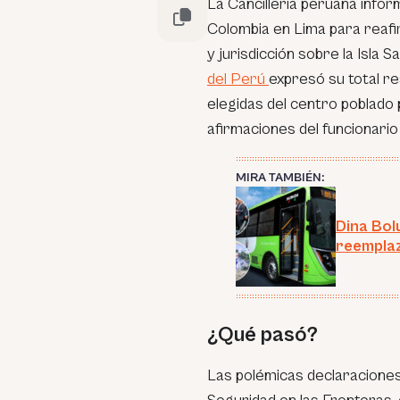
La Cancillería peruana info
Colombia en Lima para reaf
y jurisdicción sobre la Isla 
del Perú
expresó su total r
elegidas del centro poblad
afirmaciones del funcionario
MIRA TAMBIÉN:
Dina Bol
reemplaz
¿Qué pasó?
Las polémicas declaraciones