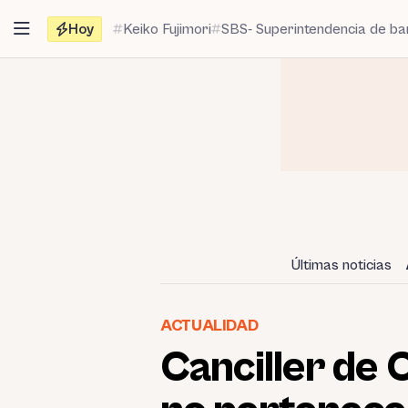
Saltar
Hoy
Keiko Fujimori
SBS- Superintendencia de b
al
contenido
Últimas noticias
ACTUALIDAD
Canciller de 