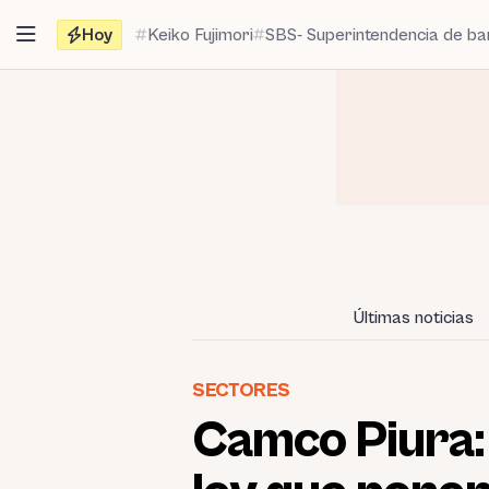
Saltar
Hoy
Keiko Fujimori
SBS- Superintendencia de b
al
contenido
Últimas noticias
SECTORES
Camco Piura: