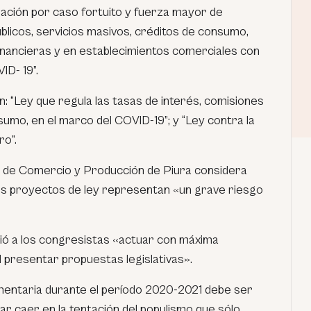
ación por caso fortuito y fuerza mayor de
úblicos, servicios masivos, créditos de consumo,
financieras y en establecimientos comerciales con
ID- 19”.
: “Ley que regula las tasas de interés, comisiones
umo, en el marco del COVID-19”; y “Ley contra la
ro”.
a de Comercio y Producción de Piura considera
os proyectos de ley representan «un grave riesgo
gió a los congresistas «actuar con máxima
l presentar propuestas legislativas».
mentaria durante el período 2020-2021 debe ser
tar caer en la tentación del populismo que sólo