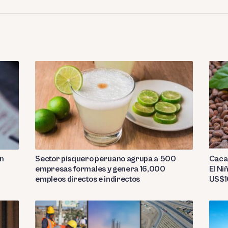
Sector pisquero peruano agrupa a 500
on
Caca
empresas formales y genera 16,000
El Ni
empleos directos e indirectos
US$10