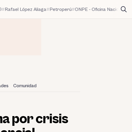
)
Rafael López Aliaga
Petroperú
ONPE - Oficina Nacional de
dades
Comunidad
a por crisis