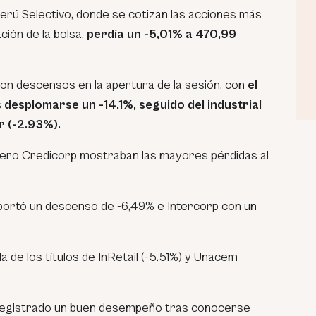
rú Selectivo, donde se cotizan las acciones más
ación de la bolsa,
perdía un -5,01% a 470,99
n descensos en la apertura de la sesión, con
el
s desplomarse un -14.1%, seguido del industrial
r (-2.93%).
nciero Credicorp mostraban las mayores pérdidas al
portó un descenso de -6,49% e Intercorp con un
da de los títulos de InRetail (-5.51%) y Unacem
ía registrado un buen desempeño tras conocerse