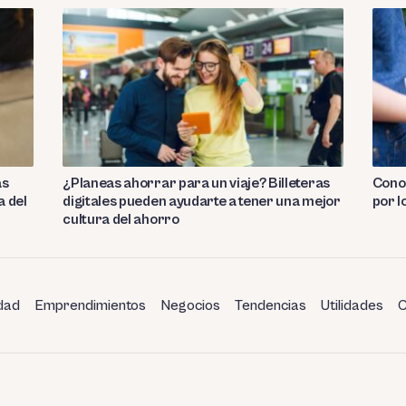
as
¿Planeas ahorrar para un viaje? Billeteras
Conoc
a del
digitales pueden ayudarte a tener una mejor
por l
cultura del ahorro
dad
Emprendimientos
Negocios
Tendencias
Utilidades
C