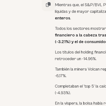
Mientras que, el S&P/BVL Pe
líquidas y de mayor capitaliz
enteros
.
Todos los sectores mostraro
financiero a la cabeza tra
(-3.21%) y el de consumido
Los títulos del holding fina
retroceder un -14.96%.
También la minera Volcan re
-6,17%.
Completaban el ‘top 5’ la caí
(-4.93%).
En la víspera, la bolsa hab