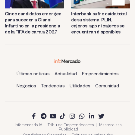
Cinco candidatos emergen
Interbank sufre caída total
para suceder a Gianni
de su sistema: PLIN,
Infantino en la presidencia
cajeros, app ni cajeros se
de la FIFA de cara a 2027
encuentran disponibles
Últimas noticias
Actualidad
Emprendimientos
Negocios
Tendencias
Utilidades
Comunidad
Infomercado IA
Tribu de Emprendedores
Masterclass
Publicidad