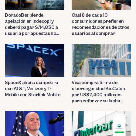
DoradoBet pierde
Casi 8 de cada 10
apelación en Indecopi y
consumidores prefieren
deberá pagar S/14,850 a
recomendaciones de otros
usuaria por apuestas no
usuarios al comprar
reconocidas
SpaceX ahora competirá
Visa compra firma de
con AT&T, Verizon y T-
ciberseguridad BioCatch
Mobile con Starlink Mobile
por US$2,400 millones
para reforzar su lucha
contra el fraude