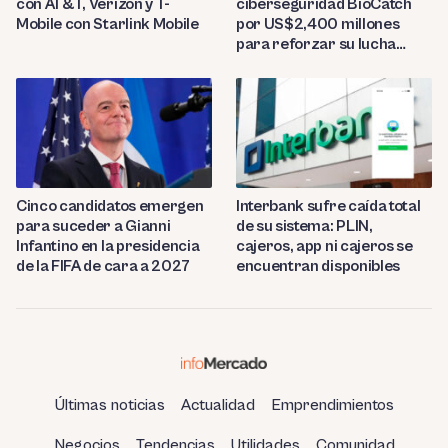
con AT&T, Verizon y T-
ciberseguridad BioCatch
Mobile con Starlink Mobile
por US$2,400 millones
para reforzar su lucha
contra el fraude
Cinco candidatos emergen
Interbank sufre caída total
para suceder a Gianni
de su sistema: PLIN,
Infantino en la presidencia
cajeros, app ni cajeros se
de la FIFA de cara a 2027
encuentran disponibles
Últimas noticias
Actualidad
Emprendimientos
Negocios
Tendencias
Utilidades
Comunidad