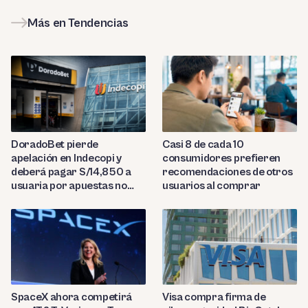
Más en Tendencias
DoradoBet pierde
Casi 8 de cada 10
apelación en Indecopi y
consumidores prefieren
deberá pagar S/14,850 a
recomendaciones de otros
usuaria por apuestas no
usuarios al comprar
reconocidas
SpaceX ahora competirá
Visa compra firma de