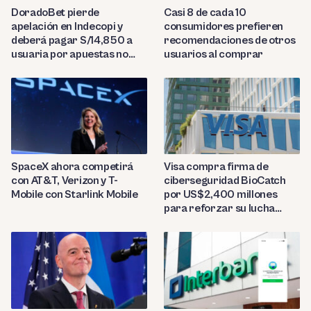
DoradoBet pierde
Casi 8 de cada 10
apelación en Indecopi y
consumidores prefieren
deberá pagar S/14,850 a
recomendaciones de otros
usuaria por apuestas no
usuarios al comprar
reconocidas
SpaceX ahora competirá
Visa compra firma de
con AT&T, Verizon y T-
ciberseguridad BioCatch
Mobile con Starlink Mobile
por US$2,400 millones
para reforzar su lucha
contra el fraude