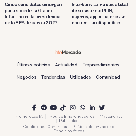
Cinco candidatos emergen
Interbank sufre caída total
para suceder a Gianni
de su sistema: PLIN,
Infantino en la presidencia
cajeros, app ni cajeros se
de la FIFA de cara a 2027
encuentran disponibles
Últimas noticias
Actualidad
Emprendimientos
Negocios
Tendencias
Utilidades
Comunidad
Infomercado IA
Tribu de Emprendedores
Masterclass
Publicidad
Condiciones Generales
Políticas de privacidad
Principios éticos