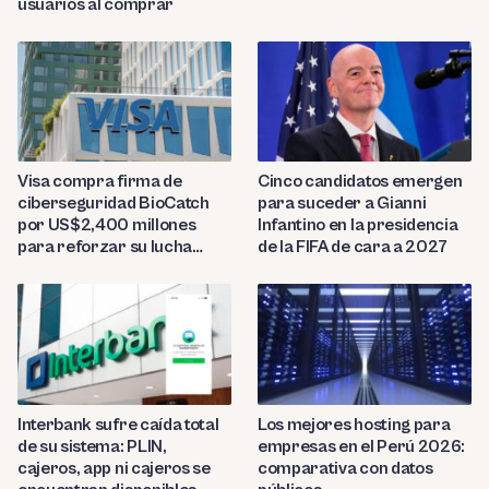
usuarios al comprar
Visa compra firma de
Cinco candidatos emergen
ciberseguridad BioCatch
para suceder a Gianni
por US$2,400 millones
Infantino en la presidencia
para reforzar su lucha
de la FIFA de cara a 2027
contra el fraude
Interbank sufre caída total
Los mejores hosting para
de su sistema: PLIN,
empresas en el Perú 2026:
cajeros, app ni cajeros se
comparativa con datos