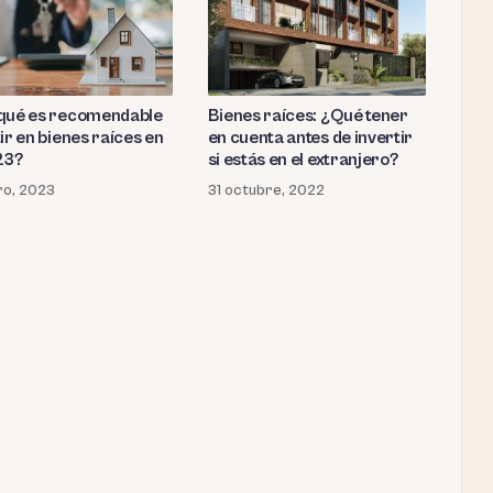
qué es recomendable
Bienes raíces: ¿Qué tener
ir en bienes raíces en
en cuenta antes de invertir
23?
si estás en el extranjero?
ro, 2023
31 octubre, 2022