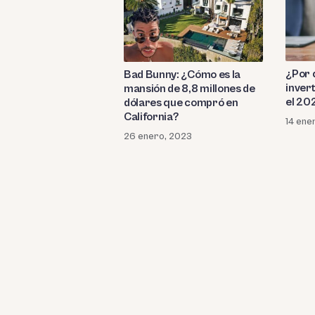
¿Por 
Bad Bunny: ¿Cómo es la
invert
mansión de 8,8 millones de
el 20
dólares que compró en
California?
14 ene
26 enero, 2023