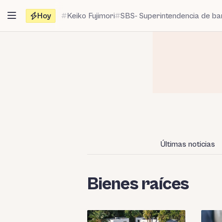
Saltar
Hoy
Keiko Fujimori
SBS- Superintendencia de b
al
contenido
Últimas noticias
Bienes raíces