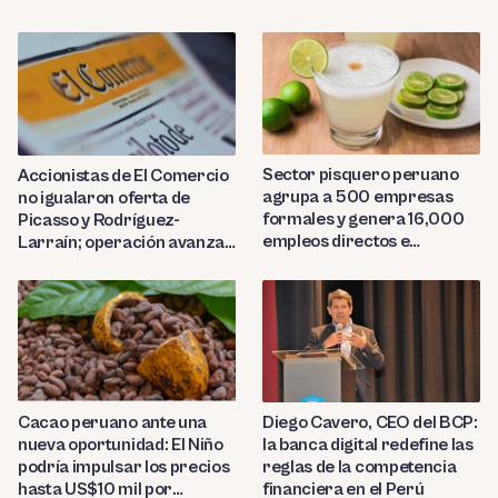
Sector pisquero peruano
Accionistas de El Comercio
agrupa a 500 empresas
no igualaron oferta de
formales y genera 16,000
Picasso y Rodríguez-
empleos directos e
Larraín; operación avanza
indirectos
hacia Indecopi
Diego Cavero, CEO del BCP:
Cacao peruano ante una
la banca digital redefine las
nueva oportunidad: El Niño
reglas de la competencia
podría impulsar los precios
financiera en el Perú
hasta US$10 mil por