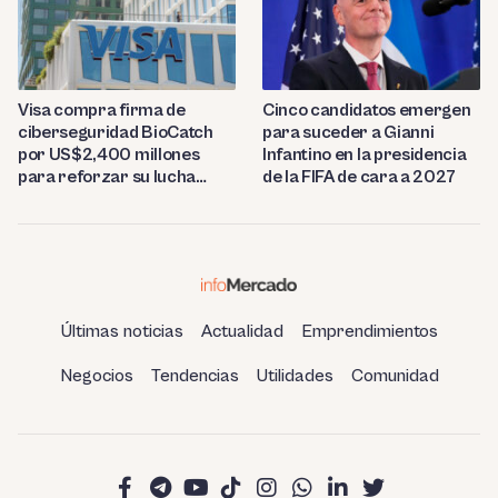
Visa compra firma de
Cinco candidatos emergen
ciberseguridad BioCatch
para suceder a Gianni
por US$2,400 millones
Infantino en la presidencia
para reforzar su lucha
de la FIFA de cara a 2027
contra el fraude
Últimas noticias
Actualidad
Emprendimientos
Negocios
Tendencias
Utilidades
Comunidad