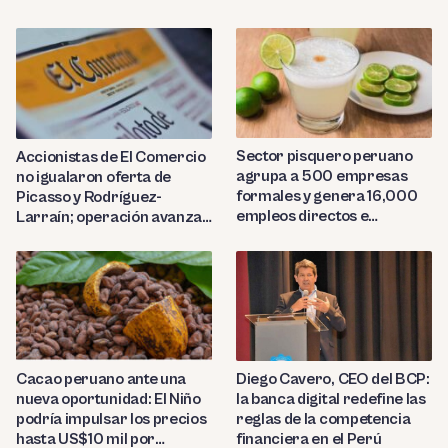
Sector pisquero peruano
Accionistas de El Comercio
agrupa a 500 empresas
no igualaron oferta de
formales y genera 16,000
Picasso y Rodríguez-
empleos directos e
Larraín; operación avanza
indirectos
hacia Indecopi
Diego Cavero, CEO del BCP:
Cacao peruano ante una
la banca digital redefine las
nueva oportunidad: El Niño
reglas de la competencia
podría impulsar los precios
financiera en el Perú
hasta US$10 mil por