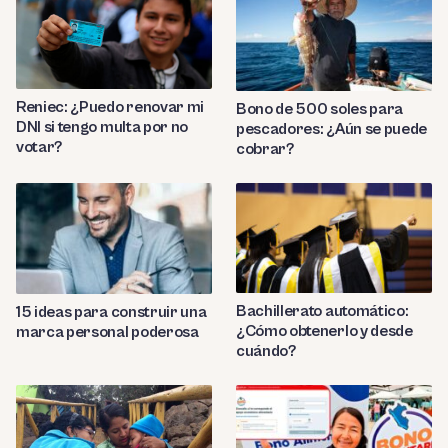
Reniec: ¿Puedo renovar mi
Bono de 500 soles para
DNI si tengo multa por no
pescadores: ¿Aún se puede
votar?
cobrar?
Bachillerato automático:
15 ideas para construir una
¿Cómo obtenerlo y desde
marca personal poderosa
cuándo?