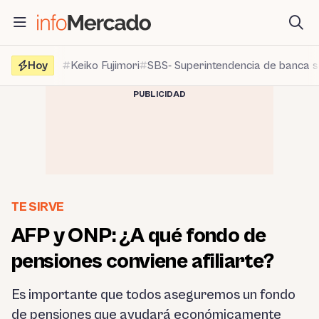
Saltar
al
contenido
Hoy
Keiko Fujimori
SBS- Superintendencia de banca 
PUBLICIDAD
TE SIRVE
AFP y ONP: ¿A qué fondo de
pensiones conviene afiliarte?
Es importante que todos aseguremos un fondo
de pensiones que ayudará económicamente