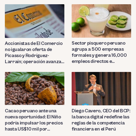
Sector pisquero peruano
Accionistas de El Comercio
agrupa a 500 empresas
no igualaron oferta de
formales y genera 16,000
Picasso y Rodríguez-
empleos directos e
Larraín; operación avanza
indirectos
hacia Indecopi
Diego Cavero, CEO del BCP:
Cacao peruano ante una
la banca digital redefine las
nueva oportunidad: El Niño
reglas de la competencia
podría impulsar los precios
financiera en el Perú
hasta US$10 mil por
tonelada