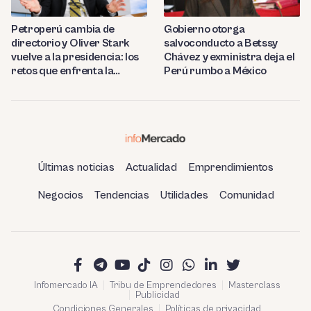
Petroperú cambia de
Gobierno otorga
directorio y Oliver Stark
salvoconducto a Betssy
vuelve a la presidencia: los
Chávez y exministra deja el
retos que enfrenta la
Perú rumbo a México
estatal
Últimas noticias
Actualidad
Emprendimientos
Negocios
Tendencias
Utilidades
Comunidad
Infomercado IA
Tribu de Emprendedores
Masterclass
Publicidad
Condiciones Generales
Políticas de privacidad