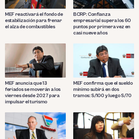
MEF reactivará el fondo de
BCRP: Confianza
estabilización para frenar
empresarial supera los 60
el alza de combustibles
puntos por primera vez en
casi nueve años
MEF anuncia que 13
MEF confirma que el sueldo
feriados se moverán a los
mínimo subirá en dos
viernes desde 2027 para
tramos: S/100 y luego S/70
impulsar el turismo