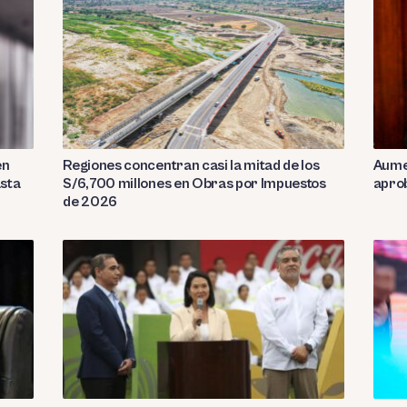
en
Regiones concentran casi la mitad de los
Aumen
asta
S/6,700 millones en Obras por Impuestos
aprob
de 2026