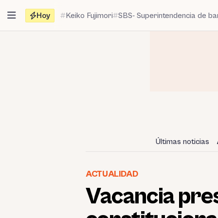
Saltar
Hoy
Keiko Fujimori
SBS- Superintendencia de b
al
contenido
Últimas noticias
ACTUALIDAD
Vacancia pres