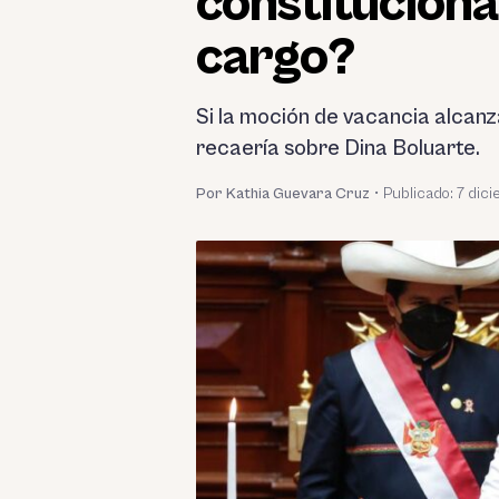
constitucional
cargo?
Si la moción de vacancia alcanz
recaería sobre Dina Boluarte.
Por Kathia Guevara Cruz
•
Publicado:
7 dic