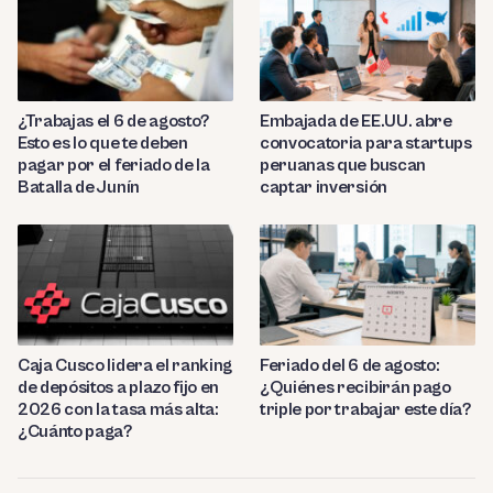
¿Trabajas el 6 de agosto?
Embajada de EE.UU. abre
Esto es lo que te deben
convocatoria para startups
pagar por el feriado de la
peruanas que buscan
Batalla de Junín
captar inversión
Caja Cusco lidera el ranking
Feriado del 6 de agosto:
de depósitos a plazo fijo en
¿Quiénes recibirán pago
2026 con la tasa más alta:
triple por trabajar este día?
¿Cuánto paga?