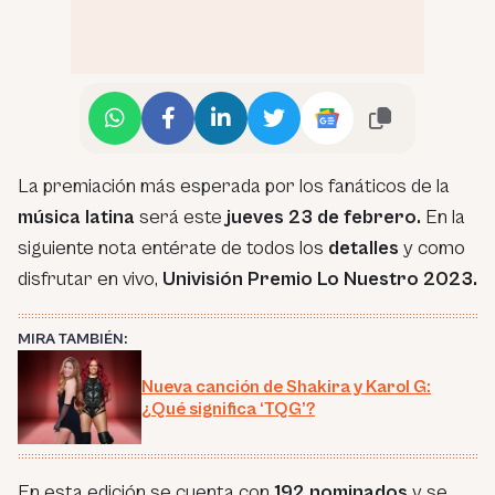
La premiación más esperada por los fanáticos de la
música latina
será este
jueves 23 de febrero.
En la
siguiente nota entérate de todos los
detalles
y como
disfrutar en vivo,
Univisión Premio Lo Nuestro 2023.
MIRA TAMBIÉN:
Nueva canción de Shakira y Karol G:
¿Qué significa ‘TQG’?
En esta edición se cuenta con
192 nominados
y se