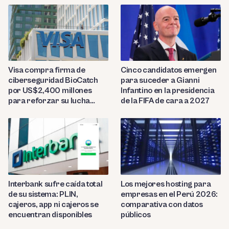
Visa compra firma de
Cinco candidatos emergen
ciberseguridad BioCatch
para suceder a Gianni
por US$2,400 millones
Infantino en la presidencia
para reforzar su lucha
de la FIFA de cara a 2027
contra el fraude
Interbank sufre caída total
Los mejores hosting para
de su sistema: PLIN,
empresas en el Perú 2026:
cajeros, app ni cajeros se
comparativa con datos
encuentran disponibles
públicos