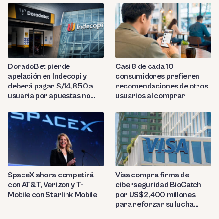
DoradoBet pierde
Casi 8 de cada 10
apelación en Indecopi y
consumidores prefieren
deberá pagar S/14,850 a
recomendaciones de otros
usuaria por apuestas no
usuarios al comprar
reconocidas
SpaceX ahora competirá
Visa compra firma de
con AT&T, Verizon y T-
ciberseguridad BioCatch
Mobile con Starlink Mobile
por US$2,400 millones
para reforzar su lucha
contra el fraude