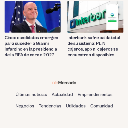
Cinco candidatos emergen
Interbank sufre caída total
para suceder a Gianni
de su sistema: PLIN,
Infantino en la presidencia
cajeros, app ni cajeros se
de la FIFA de cara a 2027
encuentran disponibles
Últimas noticias
Actualidad
Emprendimientos
Negocios
Tendencias
Utilidades
Comunidad