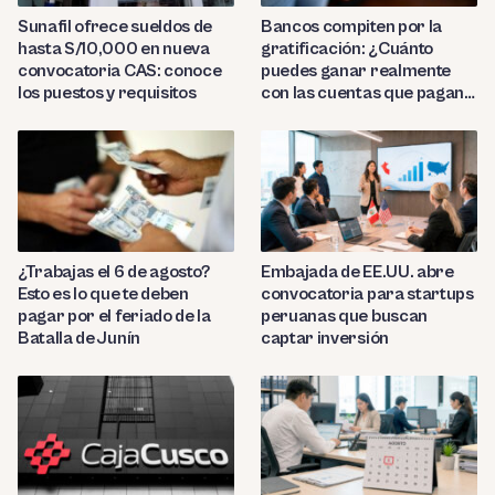
Sunafil ofrece sueldos de
Bancos compiten por la
hasta S/10,000 en nueva
gratificación: ¿Cuánto
convocatoria CAS: conoce
puedes ganar realmente
los puestos y requisitos
con las cuentas que pagan
hasta 9.7%?
¿Trabajas el 6 de agosto?
Embajada de EE.UU. abre
Esto es lo que te deben
convocatoria para startups
pagar por el feriado de la
peruanas que buscan
Batalla de Junín
captar inversión