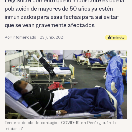
Lely Solari comentó que lo importante es que la
población de mayores de 50 años ya estén
inmunizados para esas fechas para así evitar
que se vean gravemente afectados.
Por Infomercado
•
23 junio, 2021
1 minuto
Tercera de ola de contagios COVID-19 en Perú: ¿cuándo
iniciaría?