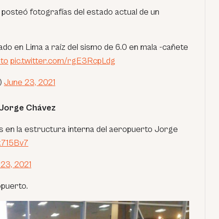
posteó fotografías del estado actual de un
o en Lima a raíz del sismo de 6.0 en mala -cañete
to
pic.twitter.com/rgE3RcpLdg
)
June 23, 2021
 Jorge Chávez
s en la estructura interna del aeropuerto Jorge
et715Bv7
23, 2021
opuerto.