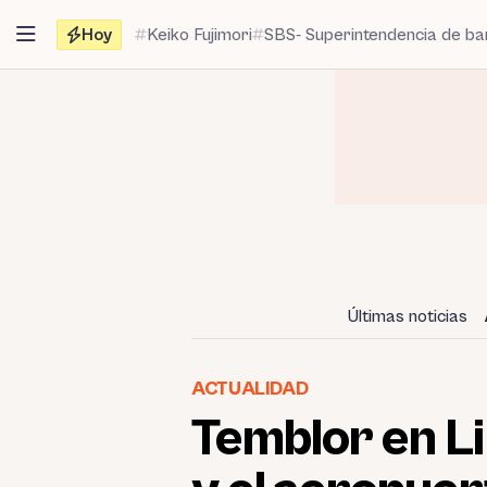
Saltar
Hoy
Keiko Fujimori
SBS- Superintendencia de b
al
contenido
Últimas noticias
ACTUALIDAD
Temblor en L