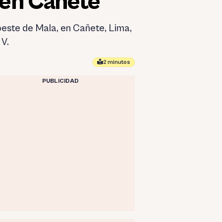
o en Cañete
 oeste de Mala, en Cañete, Lima,
 V.
2 minutos
PUBLICIDAD