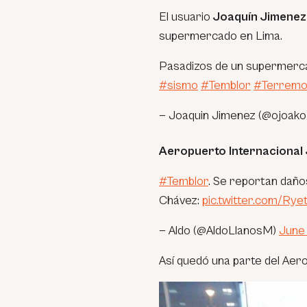
El usuario
Joaquín Jimenez
supermercado en Lima.
Pasadizos de un supermercad
#sismo
#Temblor
#Terremo
— Joaquin Jimenez (@ojoako
Aeropuerto Internacional
#Temblor
. Se reportan daño
Chávez:
pic.twitter.com/Ry
— Aldo (@AldoLlanosM)
June 
Así quedó una parte del Aer