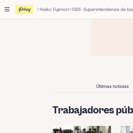
Saltar
Hoy
Keiko Fujimori
SBS- Superintendencia de b
al
contenido
Últimas noticias
Trabajadores púb