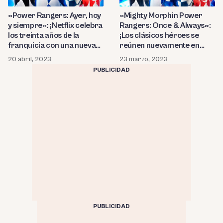
«Power Rangers: Ayer, hoy
«Mighty Morphin Power
y siempre»: ¡Netflix celebra
Rangers: Once & Always»:
los treinta años de la
¡Los clásicos héroes se
franquicia con una nueva
reúnen nuevamente en
película! ¿Cuáles fueron las
Netflix! ¿Quién será el
20 abril, 2023
23 marzo, 2023
opiniones de los críticos?
nuevo villano al que se
PUBLICIDAD
enfrentarán los
guardianes?
PUBLICIDAD