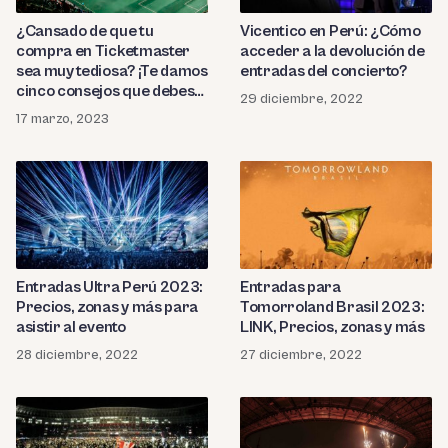
¿Cansado de que tu
Vicentico en Perú: ¿Cómo
compra en Ticketmaster
acceder a la devolución de
sea muy tediosa? ¡Te damos
entradas del concierto?
cinco consejos que debes
29 diciembre, 2022
tener en cuenta al
17 marzo, 2023
momento de adquirir tu
boleto!
Entradas Ultra Perú 2023:
Entradas para
Precios, zonas y más para
Tomorroland Brasil 2023:
asistir al evento
LINK, Precios, zonas y más
28 diciembre, 2022
27 diciembre, 2022