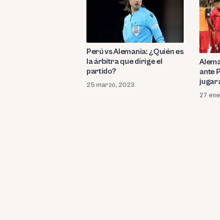
Perú vs Alemania: ¿Quién es
la árbitra que dirige el
Alema
partido?
ante 
jugará
25 marzo, 2023
27 ene