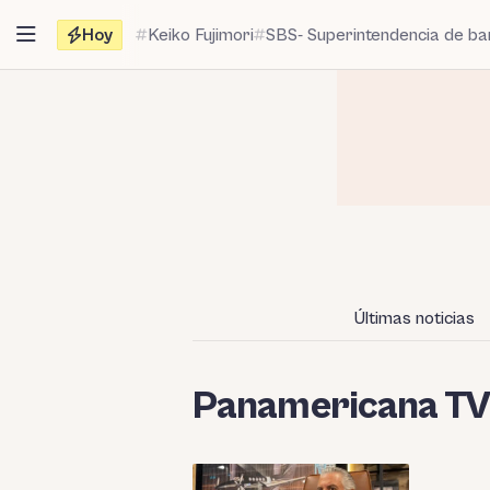
Saltar
Hoy
Keiko Fujimori
SBS- Superintendencia de b
al
contenido
Últimas noticias
Panamericana T