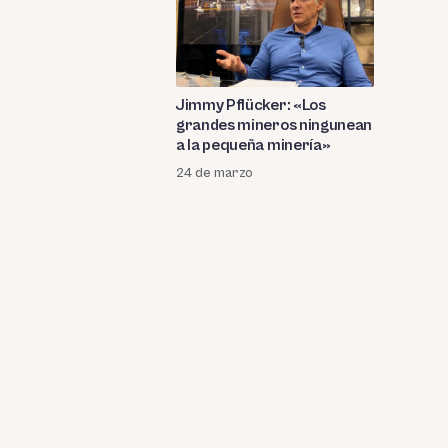
Jimmy Pflücker: «Los
grandes mineros ningunean
a la pequeña minería»
24 de marzo