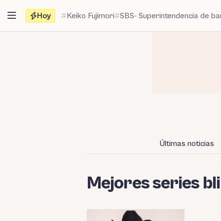
Saltar
Hoy
Keiko Fujimori
SBS- Superintendencia de b
al
contenido
Últimas noticias
Mejores series bl