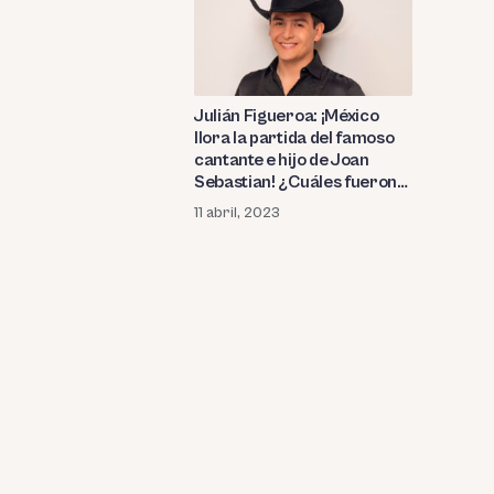
Julián Figueroa: ¡México
llora la partida del famoso
cantante e hijo de Joan
Sebastian! ¿Cuáles fueron
las mejores telenovelas
11 abril, 2023
donde participó?