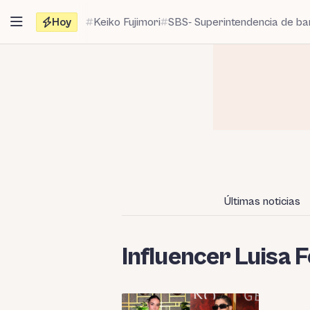
Saltar
Hoy
Keiko Fujimori
SBS- Superintendencia de b
al
contenido
Últimas noticias
Influencer Luisa 