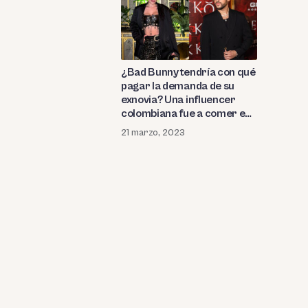
¿Bad Bunny tendría con qué
pagar la demanda de su
exnovia? Una influencer
colombiana fue a comer en
el restaurante del rapero y
21 marzo, 2023
mira cuánto hizo la factura