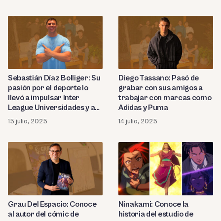
Sebastián Díaz Bolliger: Su
Diego Tassano: Pasó de
pasión por el deporte lo
grabar con sus amigos a
llevó a impulsar Inter
trabajar con marcas como
League Universidades y a
Adidas y Puma
crear Vibenfly
15 julio, 2025
14 julio, 2025
Grau Del Espacio: Conoce
Ninakami: Conoce la
al autor del cómic de
historia del estudio de