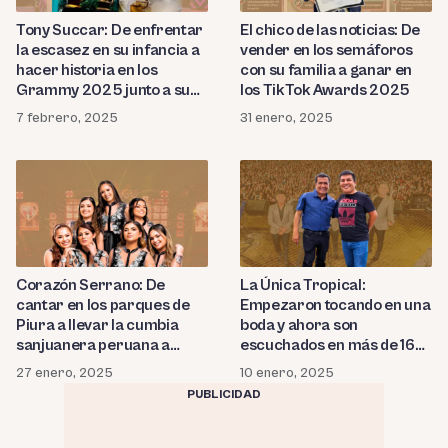
Tony Succar: De enfrentar
El chico de las noticias: De
la escasez en su infancia a
vender en los semáforos
hacer historia en los
con su familia a ganar en
Grammy 2025 junto a su
los TikTok Awards 2025
madre Mimy Succar
7 febrero, 2025
31 enero, 2025
Corazón Serrano: De
La Única Tropical:
cantar en los parques de
Empezaron tocando en una
Piura a llevar la cumbia
boda y ahora son
sanjuanera peruana a
escuchados en más de 160
Europa y EE.UU.
países
27 enero, 2025
10 enero, 2025
PUBLICIDAD