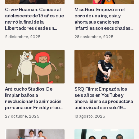
Cliver Huamán: Conoce al
Miss Rosi: Empezó en el
adolescente de 15 años que
coro de una inglesia y
narró la final de la
ahora sus canciones
Libertadores desde un
infantiles son escuchadas
cerro y conquistó las redes
en más de 30 países
2 diciembre, 2025
28 noviembre, 2025
Anticucho Studios: De
SRQ Films: Empezó a los
limpiar baños a
seis años en YouTube y
revolucionar la animación
ahora lidera su productora
peruana con Freddy el cuy
audiovisual con solo 19
interdimensional
años
27 octubre, 2025
18 agosto, 2025