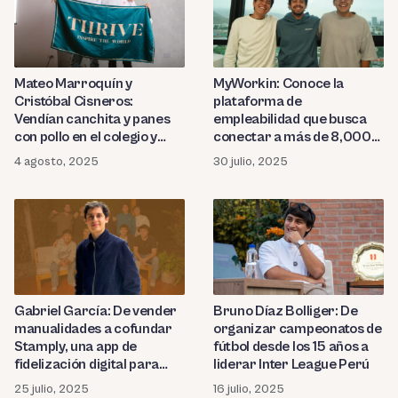
Mateo Marroquín y
MyWorkin: Conoce la
Cristóbal Cisneros:
plataforma de
Vendían canchita y panes
empleabilidad que busca
con pollo en el colegio y
conectar a más de 8,000
ahora tienen una marca de
estudiantes con su primer
4 agosto, 2025
30 julio, 2025
ropa urbana en Perú
trabajo
Gabriel García: De vender
Bruno Díaz Bolliger: De
manualidades a cofundar
organizar campeonatos de
Stamply, una app de
fútbol desde los 15 años a
fidelización digital para
liderar Inter League Perú
negocios
25 julio, 2025
16 julio, 2025