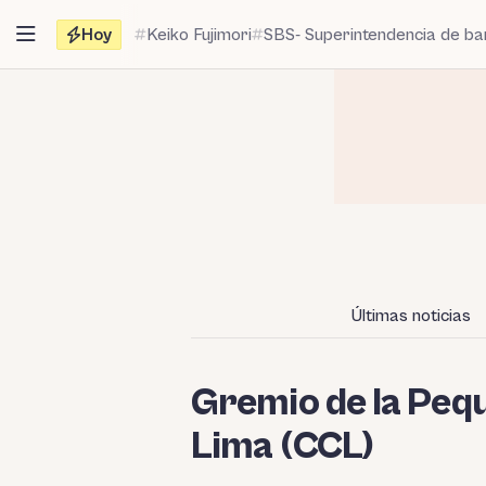
Saltar
Hoy
Keiko Fujimori
SBS- Superintendencia de b
al
contenido
Últimas noticias
Gremio de la Peq
Lima (CCL)