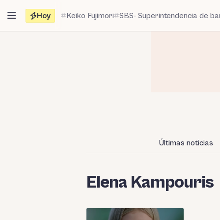
Saltar
Hoy
Keiko Fujimori
SBS- Superintendencia de b
al
contenido
Últimas noticias
Elena Kampouris