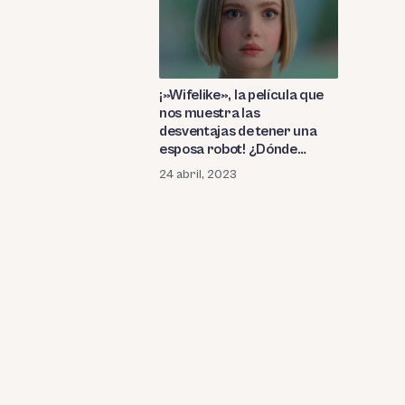
¡»Wifelike», la película que
nos muestra las
desventajas de tener una
esposa robot! ¿Dónde
puedo verla en streaming?
24 abril, 2023