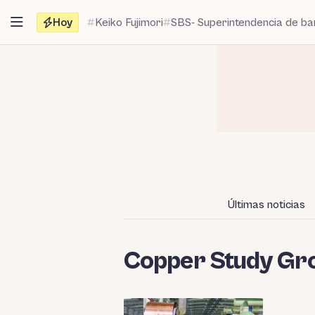
Saltar
Hoy
Keiko Fujimori
SBS- Superintendencia de b
al
contenido
Últimas noticias
Copper Study Gr