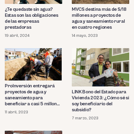
¿Te quedaste sin agua?
MVCS destina más de S/18
Estas son las obligaciones
millones a proyectos de
de las empresas
agua y saneamiento rural
prestadoras
en cuatro regiones
19 abril, 2024
14 mayo, 2023
ProInversión entregará
proyectos de agua y
LINK Bono del Estado para
saneamiento para
Vivienda 2023: ¿Cómo sé si
beneficiar a casi 5 millones
soy beneficiario del
de peruanos
subsidio?
11 abril, 2023
7 marzo, 2023