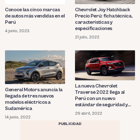
Conoce las cinco marcas
Chevrolet Joy Hatchback
de autos más vendidas en el
Precio Perú: ficha técnica,
Perú
características y
especificaciones
4 junio, 2023
21 julio, 2022
La nueva Chevrolet
General Motors anuncia la
Traverse 2022 llega al
llegada de tres nuevos
Perú con un nuevo
modelos eléctricos a
estándar de seguridad y
Sudamérica
conectividad
29 abril, 2022
14 junio, 2022
PUBLICIDAD