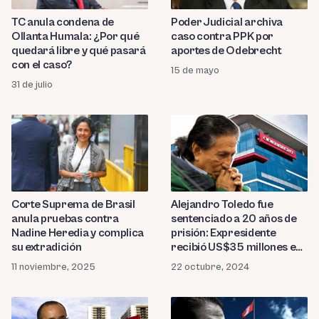
TC anula condena de
Poder Judicial archiva
Ollanta Humala: ¿Por qué
caso contra PPK por
quedará libre y qué pasará
aportes de Odebrecht
con el caso?
15 de mayo
31 de julio
Corte Suprema de Brasil
Alejandro Toledo fue
anula pruebas contra
sentenciado a 20 años de
Nadine Heredia y complica
prisión: Expresidente
su extradición
recibió US$35 millones en
sobornos por caso
11 noviembre, 2025
22 octubre, 2024
Odebrecht