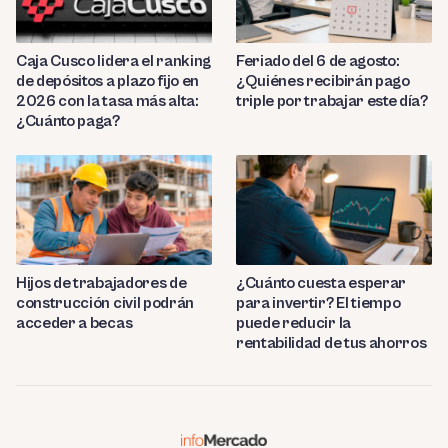
Caja Cusco lidera el ranking
Feriado del 6 de agosto:
de depósitos a plazo fijo en
¿Quiénes recibirán pago
2026 con la tasa más alta:
triple por trabajar este día?
¿Cuánto paga?
Hijos de trabajadores de
¿Cuánto cuesta esperar
construcción civil podrán
para invertir? El tiempo
acceder a becas
puede reducir la
rentabilidad de tus ahorros