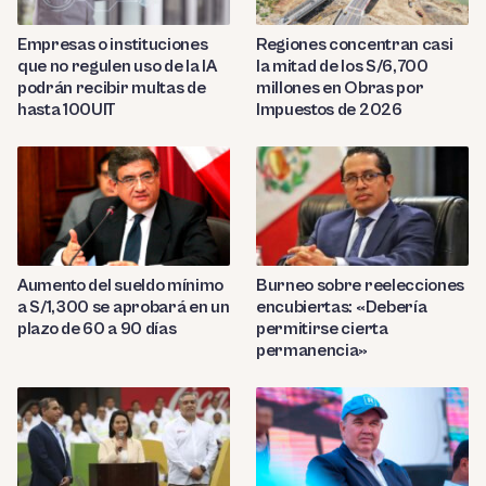
Empresas o instituciones
Regiones concentran casi
que no regulen uso de la IA
la mitad de los S/6,700
podrán recibir multas de
millones en Obras por
hasta 100UIT
Impuestos de 2026
Aumento del sueldo mínimo
Burneo sobre reelecciones
a S/1,300 se aprobará en un
encubiertas: «Debería
plazo de 60 a 90 días
permitirse cierta
permanencia»