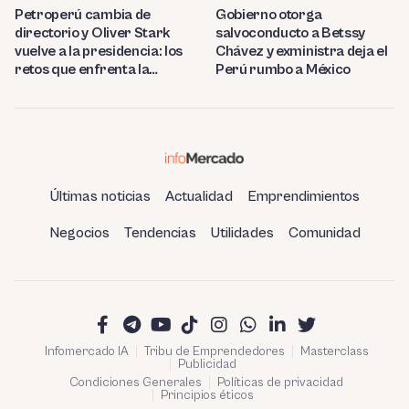
Petroperú cambia de
Gobierno otorga
directorio y Oliver Stark
salvoconducto a Betssy
vuelve a la presidencia: los
Chávez y exministra deja el
retos que enfrenta la
Perú rumbo a México
estatal
Últimas noticias
Actualidad
Emprendimientos
Negocios
Tendencias
Utilidades
Comunidad
Infomercado IA
Tribu de Emprendedores
Masterclass
Publicidad
Condiciones Generales
Políticas de privacidad
Principios éticos