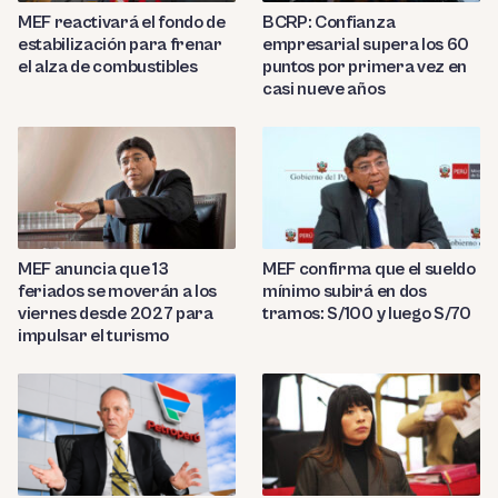
MEF reactivará el fondo de
BCRP: Confianza
estabilización para frenar
empresarial supera los 60
el alza de combustibles
puntos por primera vez en
casi nueve años
MEF anuncia que 13
MEF confirma que el sueldo
feriados se moverán a los
mínimo subirá en dos
viernes desde 2027 para
tramos: S/100 y luego S/70
impulsar el turismo